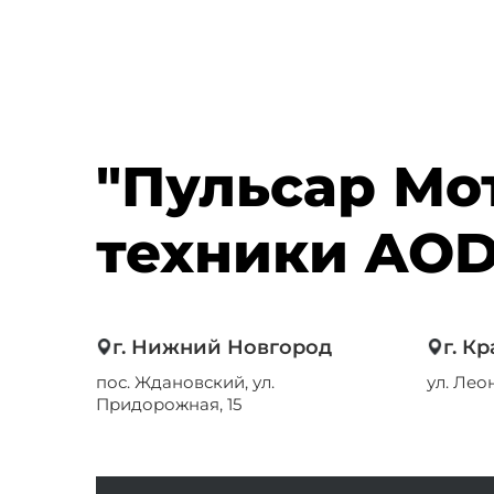
"Пульсар Мо
техники AO
г. Нижний Новгород
г. К
пос. Ждановский, ул.
ул. Лео
Придорожная, 15