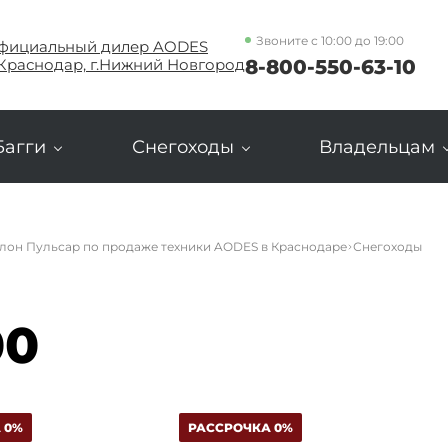
Звоните с 10:00 до 19:00
фициальный дилер AODES
8-800-550-63-10
.Краснодар, г.Нижний Новгород
Багги
Снегоходы
Владельцам
лон Пульсар по продаже техники AODES в Краснодаре
Снегоходы
00
 0%
РАССРОЧКА 0%