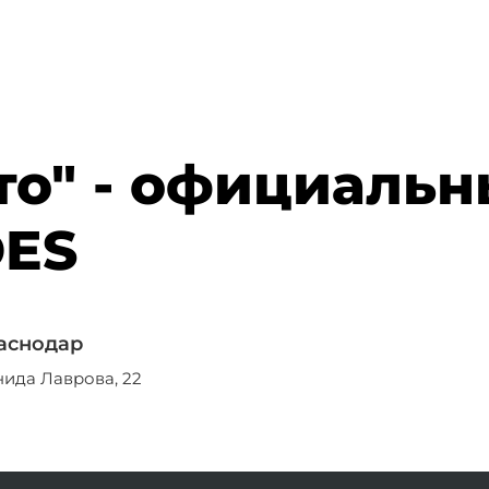
то" - официаль
DES
раснодар
нида Лаврова, 22