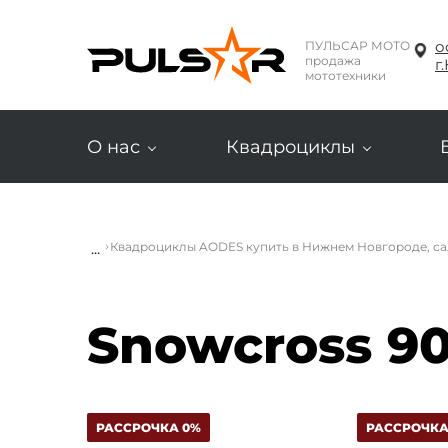
о
ПУЛЬСАР МОТО
продажа
г
мототехники
О нас
Квадроциклы
...
Квадроциклы AODES купить в Нижнем Новгороде, са
Snowcross 9
РАССРОЧКА 0%
РАССРОЧКА