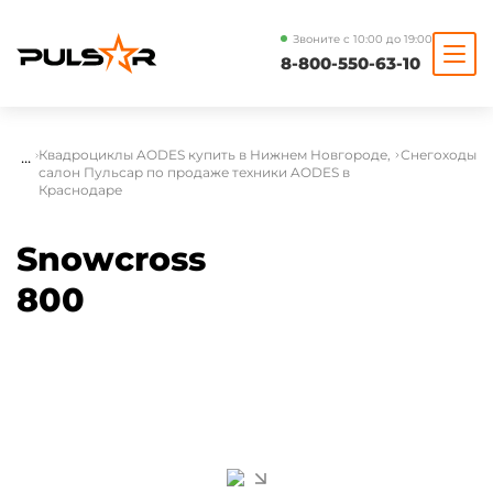
Звоните с 10:00 до 19:00
8-800-550-63-10
...
Квадроциклы AODES купить в Нижнем Новгороде,
Снегоходы
салон Пульсар по продаже техники AODES в
Краснодаре
Snowcross
800