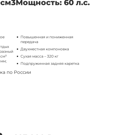
 см3
Мощность: 60 л.с.
вое
Повышенная и пониженная
передача
отдых
Двухместная компоновка
разный
 см³
Сухая масса – 320 кг
 мм;
Подпружинная задняя каретка
ка по России