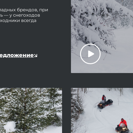
падных брендов, при
ть — у снегоходов
сходники всегда
редложение