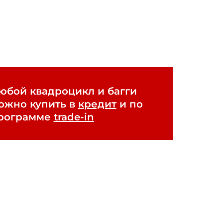
юбой квадроцикл и багги
ожно купить в
кредит
и по
рограмме
trade-in