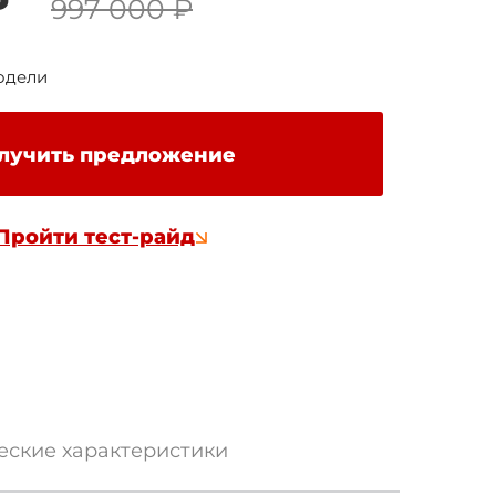
₽
997 000
₽
одели
лучить предложение
Пройти тест-райд
еские характеристики