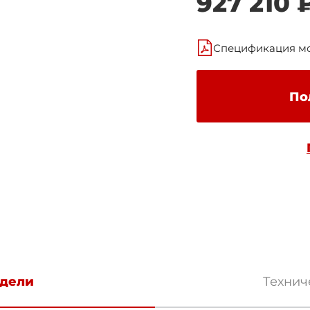
927 210 
Спецификация м
По
дели
Технич