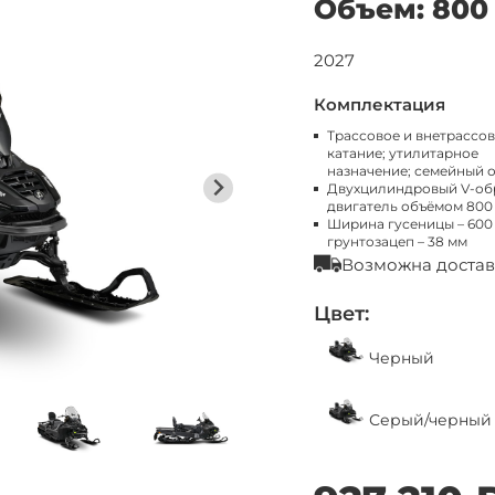
Объем: 800
2027
Комплектация
Трассовое и внетрассо
катание; утилитарное
назначение; семейный 
Двухцилиндровый V-об
двигатель объёмом 800
Ширина гусеницы – 600
грунтозацеп – 38 мм
Возможна достав
Цвет:
Черный
Серый/черный