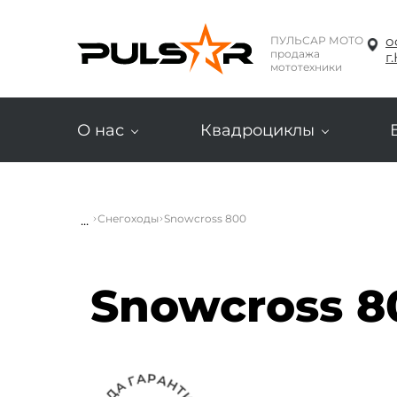
о
ПУЛЬСАР МОТО
продажа
г
мототехники
О нас
Квадроциклы
...
Снегоходы
Snowcross 800
Snowcross 8