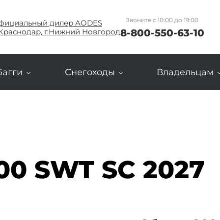
Звоните с 10:00 до 19:00
фициальный дилер AODES
8-800-550-63-10
.Краснодар, г.Нижний Новгород
Багги
Снегоходы
Владельцам
00 SWT SC 2027