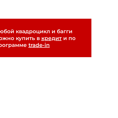
юбой квадроцикл и багги
ожно купить в
кредит
и по
рограмме
trade-in