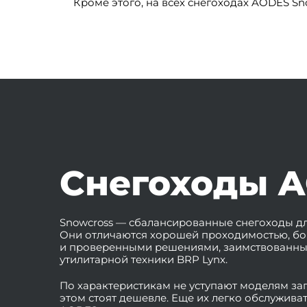
Кроме этого, на всех снегоходах AODES Sn
Cнегоходы A
Snowcross — сбалансированные снегоходы дл
Они отличаются хорошей проходимостью, бо
и проверенными решениями, заимствованны
утилитарной техники BRP Lynx.
По характеристикам не уступают моделям за
этом стоят дешевле. Еще их легко обслужива