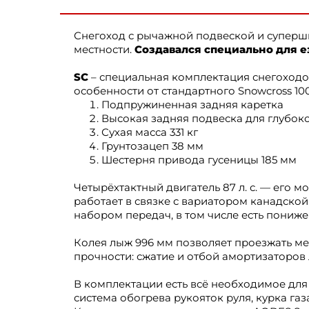
Снегоход с рычажной подвеской и суперши
местности.
Создавался специально для е
SC
– специальная комплектация снегоходо
особенности от стандартного Snowcross 10
Подпружиненная задняя каретка
Высокая задняя подвеска для глубоко
Сухая масса 331 кг
Грунтозацеп 38 мм
Шестерня привода гусеницы 185 мм
Четырёхтактный двигатель 87 л. с. — его 
работает в связке с вариатором канадско
набором передач, в том числе есть пониже
Колея лыж 996 мм позволяет проезжать ме
прочности: сжатие и отбой амортизаторов 
В комплектации есть всё необходимое для
система обогрева рукояток руля, курка га