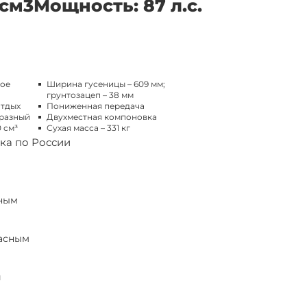
 см3
Мощность: 87 л.с.
вое
Ширина гусеницы – 609 мм;
грунтозацеп – 38 мм
отдых
Пониженная передача
разный
Двухместная компоновка
 см³
Сухая масса – 331 кг
ка по России
ным
асным
й