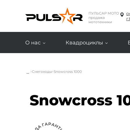
о
ПУЛЬСАР МОТО
продажа
г
мототехники
О нас
Квадроциклы
...
Снегоходы
Snowcross 1000
Snowcross 1