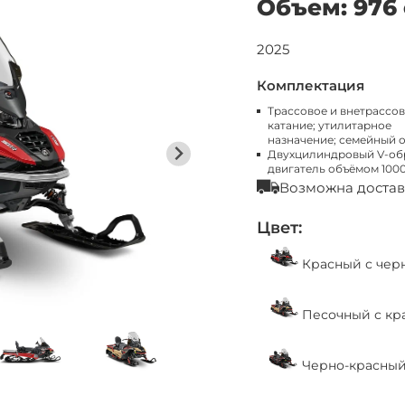
Объем: 976
2025
Комплектация
Трассовое и внетрассо
катание; утилитарное
назначение; семейный 
Двухцилиндровый V-об
двигатель объёмом 1000
Возможна достав
Цвет:
Красный с чер
Песочный с кр
Черно-красны