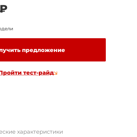
 ₽
одели
лучить предложение
Пройти тест-райд
еские характеристики