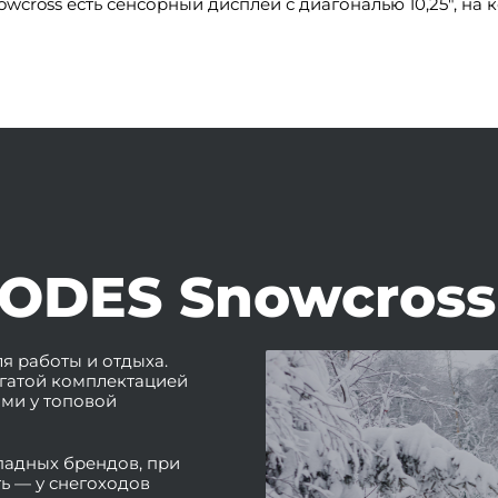
owcross есть сенсорный дисплей с диагональю 10,25″, на
ODES Snowcross
я работы и отдыха.
гатой комплектацией
ми у топовой
падных брендов, при
ть — у снегоходов