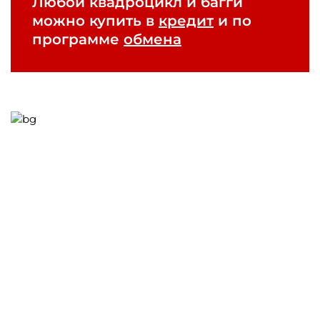
Любой квадроцикл и багги
можно купить в
кредит
и по
программе
обмена
Нужна
помощь или
консультация?
Оставьте заявку,
перезвоним в ближайшее
время