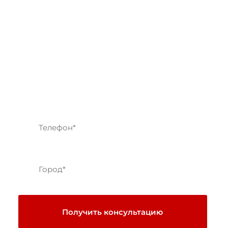
помощь или
консультация?
Оставьте заявку,
перезвоним в ближайшее
время
Получить консультацию