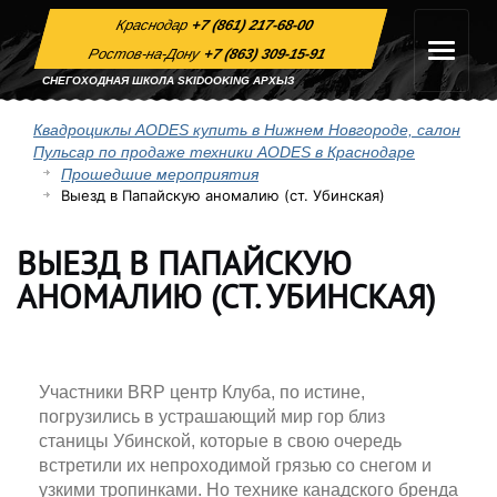
Краснодар
+7 (861) 217-68-00
Ростов-на-Дону
+7 (863) 309-15-91
СНЕГОХОДНАЯ ШКОЛА SKIDOOKING АРХЫЗ
Квадроциклы AODES купить в Нижнем Новгороде, салон
Пульсар по продаже техники AODES в Краснодаре
Прошедшие мероприятия
Выезд в Папайскую аномалию (ст. Убинская)
ВЫЕЗД В ПАПАЙСКУЮ
АНОМАЛИЮ (СТ. УБИНСКАЯ)
Участники BRP центр Клуба, по истине,
погрузились в устрашающий мир гор близ
станицы Убинской, которые в свою очередь
встретили их непроходимой грязью со снегом и
узкими тропинками. Но технике канадского бренда